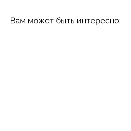
Вам может быть интересно:
Эндосфера терапия
Эндосфера терапия в L.R. SPA lounge