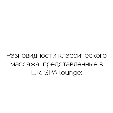
L.R. SPA lounge - Гадыльшин Артур Эдгарович
Массажист с медицинским образованием (опыт более 9 лет).
SPA - технолог, Специалист по коррекции фигуры
Разновидности классического
массажа, представленные в
L.R. SPA lounge: